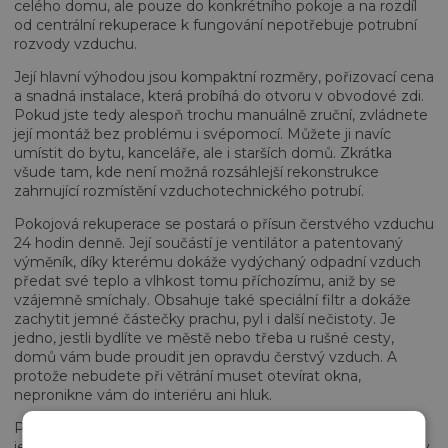
celého domu, ale pouze do konkrétního pokoje a na rozdíl
od
centrální rekuperace
k fungování nepotřebuje potrubní
rozvody vzduchu.
Její hlavní výhodou jsou kompaktní rozměry, pořizovací cena
a snadná instalace, která probíhá do otvoru v obvodové zdi.
Pokud jste tedy alespoň trochu manuálně zruční, zvládnete
její montáž bez problému i svépomocí. Můžete ji navíc
umístit do bytu, kanceláře, ale i starších domů. Zkrátka
všude tam, kde není možná rozsáhlejší rekonstrukce
zahrnující rozmístění vzduchotechnického potrubí.
Pokojová rekuperace se postará o přísun čerstvého vzduchu
24 hodin denně. Její součástí je ventilátor a patentovaný
výměník, díky kterému dokáže vydýchaný odpadní vzduch
předat své teplo a vlhkost tomu příchozímu, aniž by se
vzájemně smíchaly. Obsahuje také speciální filtr a dokáže
zachytit jemné částečky prachu, pyl i další nečistoty. Je
jedno, jestli bydlíte ve městě nebo třeba u rušné cesty,
domů vám bude proudit jen opravdu čerstvý vzduch. A
protože nebudete při větrání muset otevírat okna,
nepronikne vám do interiéru ani hluk.
Prozkoumejte naši
nabídku
, v níž najdete výběr lokálních
jednotek od největšího výrobce rekuperací v Evropě, značky