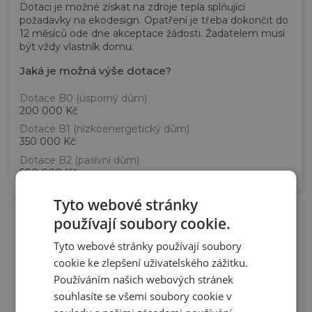
Dotaci je možné získat na zdroje tepla splňující
požadavky na ekodesign. Opatření je třeba dokončit do
12 měsíců ode dne akceptace žádosti. Žadatelem musí
být vždy vlastník domu.
Jaká je možná výše dotace?
Dotace B0 (úsporný dům)
200 000 Kč
Dotace B1 (nízkoenergetický dům)
350 000 Kč
Dotace B2 (pasivní dům)
500 000 Kč
Tyto webové stránky
používají soubory cookie.
Tyto webové stránky používají soubory
cookie ke zlepšení uživatelského zážitku.
Dotace pro bytové domy
Používáním našich webových stránek
Lze žádat také o dotaci na centrální i decentrální systém
souhlasíte se všemi soubory cookie v
větrání pro bytové domy a získat fixní částku za každou