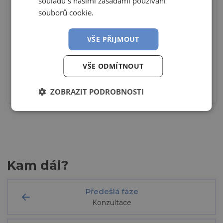
souladu s našimi zásadami používání
napojenou bytovou jednotku.
souborů cookie.
Jaká je možná výše dotace?
VŠE PŘIJMOUT
Centrální systém větrání
35 000 Kč
za bytovou jednotku
VŠE ODMÍTNOUT
Decentrální systém větrání
25 000 Kč
za bytovou jednotku
ZOBRAZIT PODROBNOSTI
Kam dál?
Předešlá fáze
Konzultace