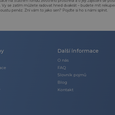
otace na Státním fondu životního prostředí a o její zajištění se p
. Vy se zatím můžete radovat hned dvakrát – budete mít rekupera
poustu peněz. Zní vám to jako sen? Pojďte si ho s námi splnit.
by
Další informace
O nás
ace
FAQ
Slovník pojmů
Blog
y
Kontakt