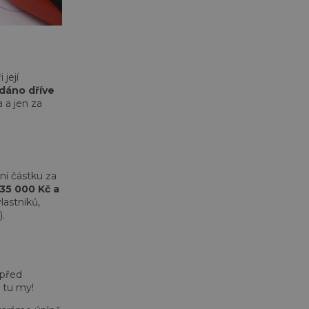
její
dáno dříve
 a jen za
ní částku za
 35 000 Kč a
lastníků,
.
 před
e tu my!