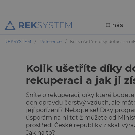
O nás
REKSYSTEM
/
Reference
/
Kolik ušetříte díky dotaci na rek
Kolik ušetříte díky d
rekuperaci a jak ji z
Sníte o rekuperaci, díky které budet
den opravdu čerstvý vzduch, ale máte
její pořízení? Nebojte se! Díky prog
úsporám na ni totiž můžete od Minist
prostředí České republiky získat výra
Jak na to?