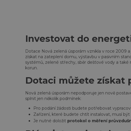
Investovat do energet
Dotace Nová zelená úsporám vznikla v roce 2009 a je
získat na zateplení domu, výstavbu v pasivním standar
systémů, zelené střechy, sběr dešťové vody a také n
korun.
Dotaci můžete získat p
Nová zelená úsporám nepodporuje jen nově postaven
splnit jen několik podmínek:
Pro podání žádosti budete potřebovat vypraco
Zařízení, které budete chtít instalovat, musí být
Je nutné doložit
protokol o měření průvzdušn