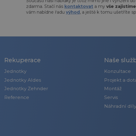
Součástí naší nabídky je totiž mimo jiné i vyřízení d
zdarma. Stačí nás
kontaktovat
a my
vše zajistíme
vám nabídne řadu
výhod
, a ještě k tomu ušetříte s
Rekuperace
Naše služ
Jednotky
Konzultace
Jednotky Aldes
Projekt a dot
Jednotky Zehnder
Montáž
Reference
Servis
Náhradní díl