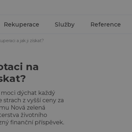
Rekuperace
Služby
Reference
uperaci a jak ji získat?
otaci na
ískat?
e moci dýchat každý
 strach z vyšší ceny za
ramu Nová zelená
erstva životního
zný finanční příspěvek.