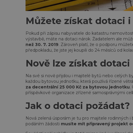
Můžete získat dotaci i
Pokud při zápisu nabyvatele do katastru nemovitostí
výstavbě, máte na dotaci nárok. Žadatelem ale mů
než 30. 7. 2019
. Zároveň platí, že o podporu můžete
předpokladu, že jste jej koupili do 24 měsíců od kol
Nově lze získat dotaci
Na své si nově přijdou i majitelé bytů nebo celých b
každou bytovou jednotku, která používá řízené větr
za decentrální 25 000 Kč za bytovou jednotku
.
příspěvkové organizace zřízené samosprávnými celky
Jak o dotaci požádat?
Nová zelená úsporám je tu pro majitele rodinných i
podáním žádosti
musíte mít připravený projekt 