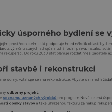
icky úsporného bydlení se v
jím prostřednictvím stát podporuje hned několik oblastí bydlení
du, výměnu starých zdrojů na tuhá fosilní paliva, instalaci solár
a rekuperaci. Do roku 2030 stát plánuje rozdat mezi žadatele až 
ři stavbě i rekonstrukci
é domy, vztahuje se i na rekonstrukce. Abyste o ni mohli žádat
vaný
odborný projekt
.
 v
seznamu uznaných výrobků
pro program Nová zelená úsp
osti obálky stavby
a také uhrazenou fakturu za nákup rekuper