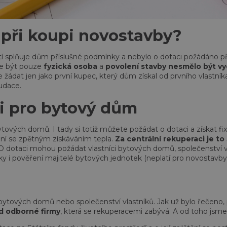
 při koupi novostavby?
 splňuje dům příslušné podmínky a nebylo o dotaci požádáno při 
že být pouze
fyzická osoba
a
povolení stavby nesmělo být vy
 žádat jen jako první kupec, který dům získal od prvního vlastníka
audace.
 i pro bytový dům
ytových domů. I tady si totiž můžete požádat o dotaci a získat fix
ání se zpětným získáváním tepla.
Za centrální rekuperaci je to
 O dotaci mohou požádat vlastníci bytových domů, společenství v
 i pověření majitelé bytových jednotek (neplatí pro novostavby)
 bytových domů nebo společenství vlastníků. Jak už bylo řečeno,
od odborné firmy
, která se rekuperacemi zabývá. A od toho jsm