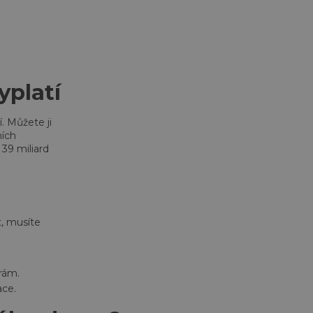
yplatí
. Můžete ji
ních
39 miliard
, musíte
orám.
ace.