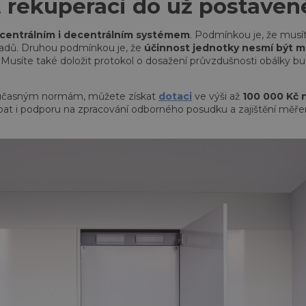
at rekuperaci do už postav
centrálním i decentrálním systémem
. Podmínkou je, že musít
ladů. Druhou podmínkou je, že
účinnost jednotky nesmí být 
. Musíte také doložit protokol o dosažení průvzdušnosti obálky b
současným normám, můžete získat
dotaci
ve výši až
100 000 Kč n
rpat i podporu na zpracování odborného posudku a zajištění měře