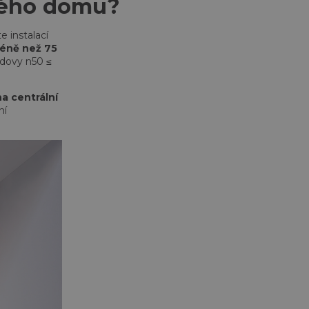
eného domu?
e instalací
méně než 75
udovy n50 ≤
a centrální
ní