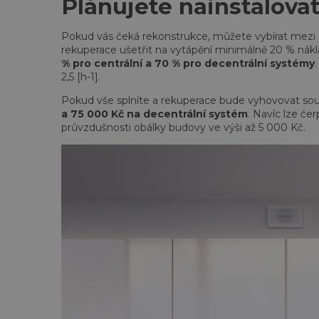
Plánujete nainstalov
Pokud vás čeká rekonstrukce, můžete vybírat mezi
rekuperace ušetřit na vytápění minimálně 20 % nák
% pro centrální a 70 % pro decentrální systémy
2,5 [h-1].
Pokud vše splníte a rekuperace bude vyhovovat 
a 75 000 Kč na decentrální systém
. Navíc lze če
průvzdušnosti obálky budovy ve výši až 5 000 Kč.