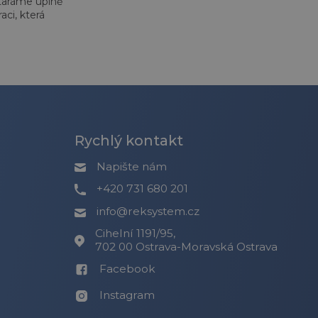
ostaráme úplně
ci, která
Rychlý kontakt
Napište nám
+420 731 680 201
info@reksystem.cz
Cihelní 1191/95,
702 00 Ostrava-Moravská Ostrava
Facebook
Instagram