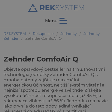
Menu
REKSYSTEM
/
Rekuperace
/
Jednotky
/
Jednotky
Zehnder
/
Zehnder ComfoAir Q
Zehnder ComfoAir Q
Objevte opravdový bestseller na trhu. Inovativní
technologie jednotky Zehnder ComfoAir Q s
mnoha patenty zajišťuje maximální
energetickou účinnost, nejtišší systém větrání a
nejnižší spotřebu energie ve své třídě. Získejte
vysokou účinnost rekuperace tepla (až 95 %) a
rekuperace vlhkosti (až 86 %). Jednotka má navíc
jako první a do této doby jediná vynikající
rekuperaci chladu (až 87 %) s certifikací