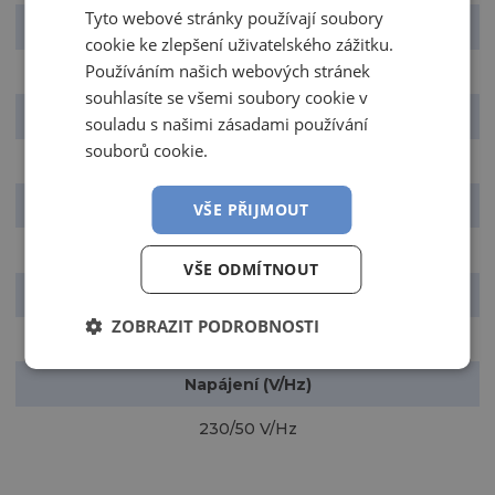
Tyto webové stránky používají soubory
Integrovaný By-pass
cookie ke zlepšení uživatelského zážitku.
Používáním našich webových stránek
ano (modulovaně)
souhlasíte se všemi soubory cookie v
Montáž
souladu s našimi zásadami používání
souborů cookie.
stěna; podlaha, s podstavcem
Rozměry (š × v × d) (mm)
VŠE PŘIJMOUT
725 x 810 x 570
VŠE ODMÍTNOUT
Hmotnost (kg)
ZOBRAZIT PODROBNOSTI
50 kg
Napájení (V/Hz)
230/50 V/Hz